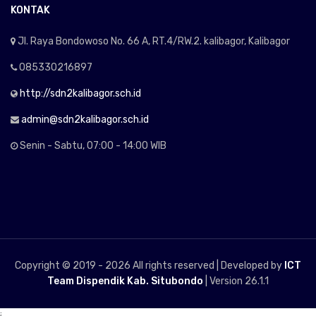
KONTAK
Jl. Raya Bondowoso No. 66 A, RT.4/RW.2. kalibagor, Kalibagor
085330216897
http://sdn2kalibagor.sch.id
admin@sdn2kalibagor.sch.id
Senin - Sabtu, 07:00 - 14:00 WIB
Copyright © 2019 -
2026 All rights reserved | Developed by
ICT
Team Dispendik Kab. Situbondo
| Version 26.1.1
;