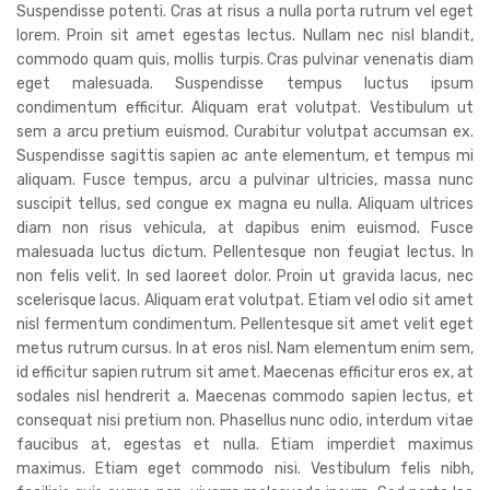
Suspendisse potenti. Cras at risus a nulla porta rutrum vel eget
lorem. Proin sit amet egestas lectus. Nullam nec nisl blandit,
commodo quam quis, mollis turpis. Cras pulvinar venenatis diam
eget malesuada. Suspendisse tempus luctus ipsum
condimentum efficitur. Aliquam erat volutpat. Vestibulum ut
sem a arcu pretium euismod. Curabitur volutpat accumsan ex.
Suspendisse sagittis sapien ac ante elementum, et tempus mi
aliquam. Fusce tempus, arcu a pulvinar ultricies, massa nunc
suscipit tellus, sed congue ex magna eu nulla. Aliquam ultrices
diam non risus vehicula, at dapibus enim euismod. Fusce
malesuada luctus dictum. Pellentesque non feugiat lectus. In
non felis velit. In sed laoreet dolor. Proin ut gravida lacus, nec
scelerisque lacus. Aliquam erat volutpat. Etiam vel odio sit amet
nisl fermentum condimentum. Pellentesque sit amet velit eget
metus rutrum cursus. In at eros nisl. Nam elementum enim sem,
id efficitur sapien rutrum sit amet. Maecenas efficitur eros ex, at
sodales nisl hendrerit a. Maecenas commodo sapien lectus, et
consequat nisi pretium non. Phasellus nunc odio, interdum vitae
faucibus at, egestas et nulla. Etiam imperdiet maximus
maximus. Etiam eget commodo nisi. Vestibulum felis nibh,