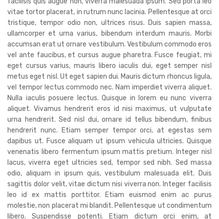
facilisis quis augue non, viverra malesuada ipsum. Sed porta leo
vitae tortor placerat, in rutrum nunc lacinia. Pellentesque at orci
tristique, tempor odio non, ultrices risus. Duis sapien massa,
ullamcorper et urna varius, bibendum interdum mauris. Morbi
accumsan erat ut ornare vestibulum. Vestibulum commodo eros
vel ante faucibus, et cursus augue pharetra. Fusce feugiat, mi
eget cursus varius, mauris libero iaculis dui, eget semper nisl
metus eget nisl. Ut eget sapien dui. Mauris dictum rhoncus ligula,
vel tempor lectus commodo nec. Nam imperdiet viverra aliquet.
Nulla iaculis posuere lectus. Quisque in lorem eu nunc viverra
aliquet. Vivamus hendrerit eros id nisi maximus, ut vulputate
urna hendrerit. Sed nisl dui, ornare id tellus bibendum, finibus
hendrerit nunc. Etiam semper tempor orci, at egestas sem
dapibus ut. Fusce aliquam ut ipsum vehicula ultricies. Quisque
venenatis libero fermentum ipsum mattis pretium. Integer nisl
lacus, viverra eget ultricies sed, tempor sed nibh. Sed massa
odio, aliquam in ipsum quis, vestibulum malesuada elit. Duis
sagittis dolor velit, vitae dictum nisi viverra non. Integer facilisis
leo id ex mattis porttitor. Etiam euismod enim ac purus
molestie, non placerat mi blandit. Pellentesque ut condimentum
libero. Suspendisse potenti. Etiam dictum orci enim, at