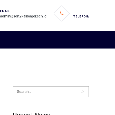
EMAIL:
admin@sdn2kalibagor.sch.id
TELEPON:
Recent News